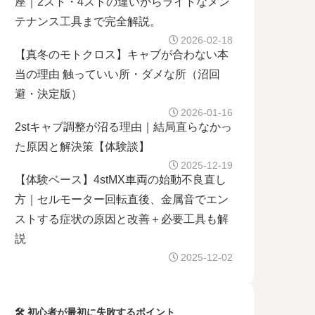
座｜2スト・4ストの違いからライトなメン
テナンス工具まで完全解説。
2026-02-18
【真冬のモトクロス】キャブが合わない本
当の理由 触っていい所・ダメな所（沼回
避・決定版）
2026-01-16
2stキャブ調整が沼る理由｜結局直らなかっ
た原因と解決策【体験談】
2025-12-19
【体験ベース】4stMX車両の始動不良直し
方｜セルモーター回転直後、金属音でエン
ストする症状の原因と改善＋必要工具も解
説
2025-12-02
🛠 初心者が最初に失敗するポイント