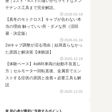
座｜2スト・4ストの違いからライトなメン
テナンス工具まで完全解説。
2026-02-18
【真冬のモトクロス】キャブが合わない本
当の理由 触っていい所・ダメな所（沼回
避・決定版）
2026-01-16
2stキャブ調整が沼る理由｜結局直らなかっ
た原因と解決策【体験談】
2025-12-19
【体験ベース】4stMX車両の始動不良直し
方｜セルモーター回転直後、金属音でエン
ストする症状の原因と改善＋必要工具も解
説
2025-12-02
🛠 初心者が最初に失敗するポイント