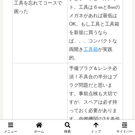
工具を忘れてコースで
ト。工具は６㎜と8㎜の
困った
メガネがあれば最低は
OK。もし工具と工具箱
を新規に買うなら
ば、、、コンパクトな
両開き
工具箱
が実践
的。
予備プラグ＆レンチ必
須！不具合の半分はプ
ラグ問題だと思いま
す。事前点検も大切で
すが、スペアは必ず持
っておく必要がありま
す。内燃機関の3大条件
プラグがかぶってエン
です。良い燃料、良い
メニュー
ホーム
検索
トップ
サイドバー