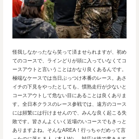
怪我しなかったなら笑って済ませられますが、初め
てのコースで、ラインどりが頭に入っていなくてコ
ースアウトと言いうことはかなり良くあるんです。
極端なケースでは当日ぶっつけ本番のレース。あさ
イチの下見をやったとしても、慣熟走行が少ないと
コースアウトして危ない目にあることは良くありま
す。全日本クラスのレース参戦では、遠方のコース
には頻繁には行けませんので、みんな良く起こる失
敗です。皆さんよくいく近場のいコースでもきっと
ありますよね。そんなAREA！行っちゃだめって言
ったのに落ちる人（本人W）。対応は後で書きます