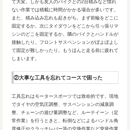
て大変。しかも友人のバイクとの2台積みなど慣れ
ない作業では積載に時間がかかる場合が多いです。
また、積み込み忘れも起きがち。まず前輪をどこに
固定するか。次にタイダウンをどこから引っ張りマ
シンのどこを固定するか。隣のバイクとハンドルが
接触したり。フロントサスペンションがぼよぼよし
て固定が難しかったり。もうほんと走る前に疲れて
しまいます。
②大事な工具を忘れてコースで困った
工具忘れはモータースポーツでは致命的です。現地
でタイヤの空気圧調整、サスペンションの減衰調
整、チェーンの遊び量調整など、ルーテイーン（定
常作業）を行うときと、転倒などによるハンドル角
度修正やクラッチレバー等の交換作業など突発作業