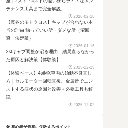
座｜2スト・4ストの違いからライトなメン
テナンス工具まで完全解説。
2026-02-18
【真冬のモトクロス】キャブが合わない本
当の理由 触っていい所・ダメな所（沼回
避・決定版）
2026-01-16
2stキャブ調整が沼る理由｜結局直らなかっ
た原因と解決策【体験談】
2025-12-19
【体験ベース】4stMX車両の始動不良直し
方｜セルモーター回転直後、金属音でエン
ストする症状の原因と改善＋必要工具も解
説
2025-12-02
🛠 初心者が最初に失敗するポイント