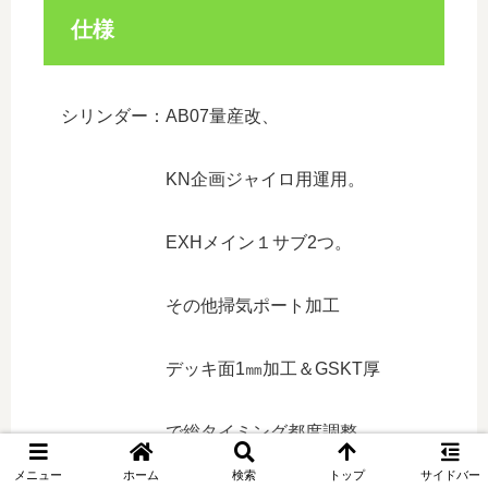
仕様
シリンダー：AB07量産改、
KN企画ジャイロ用運用。
EXHメイン１サブ2つ。
その他掃気ポート加工
デッキ面1㎜加工＆GSKT厚
で総タイミング都度調整
メニュー
ホーム
検索
トップ
サイドバー