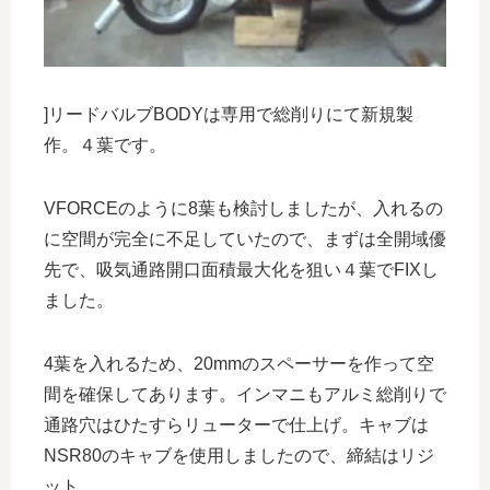
]リードバルブBODYは専用で総削りにて新規製
作。４葉です。
VFORCEのように8葉も検討しましたが、入れるの
に空間が完全に不足していたので、まずは全開域優
先で、吸気通路開口面積最大化を狙い４葉でFIXし
ました。
4葉を入れるため、20mmのスペーサーを作って空
間を確保してあります。インマニもアルミ総削りで
通路穴はひたすらリューターで仕上げ。キャブは
NSR80のキャブを使用しましたので、締結はリジ
ット。