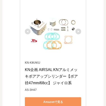
KN-KIKAKU
KN企画 AIRSAL KNアルミメッ
キボアアップシリンダー【ボア
径47mm/68cc】 ジャイロ系
AS-3H47
Amazonで見る