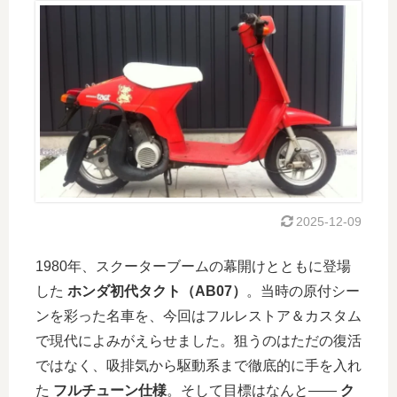
2025-12-09
1980年、スクーターブームの幕開けとともに登場
した
ホンダ初代タクト（AB07）
。当時の原付シー
ンを彩った名車を、今回はフルレストア＆カスタム
で現代によみがえらせました。狙うのはただの復活
ではなく、吸排気から駆動系まで徹底的に手を入れ
た
フルチューン仕様
。そして目標はなんと——
ク